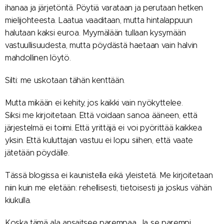
ihanaa ja järjetöntä. Pöytiä varataan ja perutaan hetken
mielijohteesta. Laatua vaaditaan, mutta hintalappuun
halutaan kaksi euroa. Myymälään tullaan kysymään
vastuullisuudesta, mutta pöydästä haetaan vain halvin
mahdollinen löytö.
Silti: me uskotaan tähän kenttään.
Mutta mikään ei kehity, jos kaikki vain nyökyttelee.
Siksi me kirjoitetaan. Että voidaan sanoa ääneen, että
järjestelmä ei toimi. Että yrittäjä ei voi pyörittää kaikkea
yksin. Että kuluttajan vastuu ei lopu siihen, että vaate
jätetään pöydälle.
Tässä blogissa ei kaunistella eikä yleistetä. Me kirjoitetaan
niin kuin me eletään: rehellisesti, tietoisesti ja joskus vähän
kiukulla.
Koska tämä ala ansaitsee parempaa. Ja se parempi