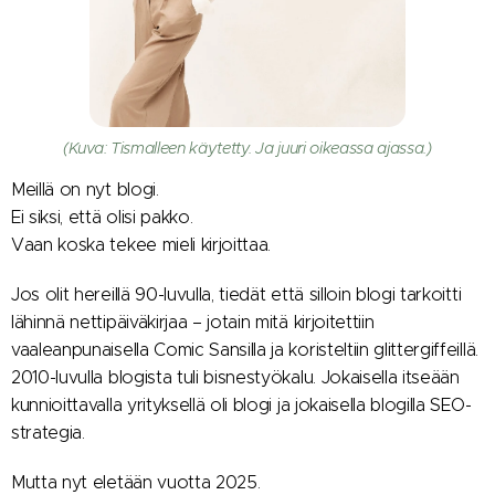
(Kuva: Tismalleen käytetty. Ja juuri oikeassa ajassa.)
Meillä on nyt blogi.
Ei siksi, että olisi pakko.
Vaan koska tekee mieli kirjoittaa. ​🪇
Jos olit hereillä 90-luvulla, tiedät että silloin blogi tarkoitti
lähinnä nettipäiväkirjaa – jotain mitä kirjoitettiin
vaaleanpunaisella Comic Sansilla ja koristeltiin glittergiffeillä.
2010-luvulla blogista tuli bisnestyökalu. Jokaisella itseään
kunnioittavalla yrityksellä oli blogi ja jokaisella blogilla SEO-
strategia.
Mutta nyt eletään vuotta 2025.