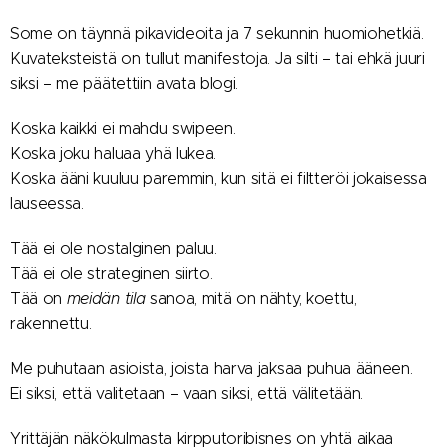
Some on täynnä pikavideoita ja 7 sekunnin huomiohetkiä.
Kuvateksteistä on tullut manifestoja. Ja silti – tai ehkä juuri
siksi – me päätettiin avata blogi.
Koska kaikki ei mahdu swipeen.
Koska joku haluaa yhä lukea.
Koska ääni kuuluu paremmin, kun sitä ei filtteröi jokaisessa
lauseessa.
Tää ei ole nostalginen paluu.
Tää ei ole strateginen siirto.
Tää on
meidän tila
sanoa, mitä on nähty, koettu,
rakennettu.
Me puhutaan asioista, joista harva jaksaa puhua ääneen.
Ei siksi, että valitetaan – vaan siksi, että välitetään.
Yrittäjän näkökulmasta kirpputoribisnes on yhtä aikaa